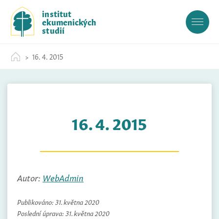
S
institut
k
ekumenických
i
studií
p
t
16. 4. 2015
o
c
o
n
t
16. 4. 2015
e
n
t
Autor:
WebAdmin
Publikováno:
31. května 2020
Poslední úprava:
31. května 2020