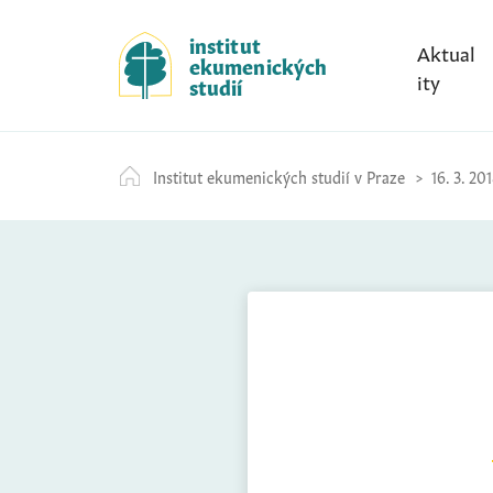
S
k
institut
Aktual
ekumenických
i
ity
studií
p
t
o
Institut ekumenických studií v Praze
16. 3. 20
c
o
n
t
e
n
t