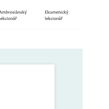
Ambrosiánský
Ekumenický
lekcionář
lekcionář