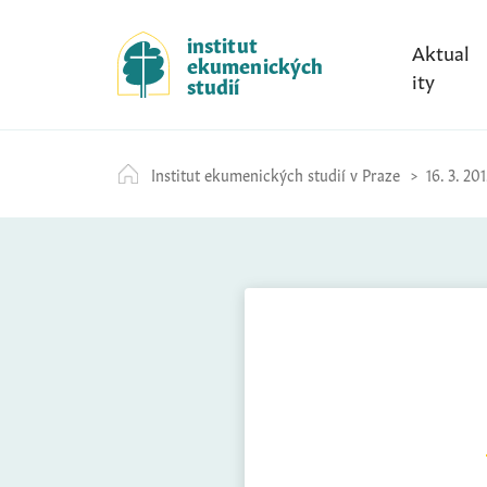
S
k
institut
Aktual
ekumenických
i
ity
studií
p
t
o
Institut ekumenických studií v Praze
16. 3. 201
c
o
n
t
e
n
t