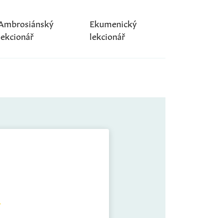
Ambrosiánský
Ekumenický
lekcionář
lekcionář