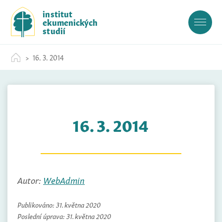
S
institut
k
ekumenických
i
studií
p
t
16. 3. 2014
o
c
o
n
t
16. 3. 2014
e
n
t
Autor:
WebAdmin
Publikováno:
31. května 2020
Poslední úprava:
31. května 2020