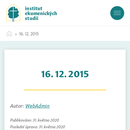
S
institut
k
ekumenických
i
studií
p
t
16. 12. 2015
o
c
o
n
t
16. 12. 2015
e
n
t
Autor:
WebAdmin
Publikováno:
31. května 2020
Poslední úprava:
31. května 2020