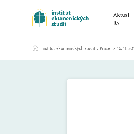
S
k
institut
Aktual
ekumenických
i
ity
studií
p
t
o
Institut ekumenických studií v Praze
16. 11. 20
c
o
n
t
e
n
t