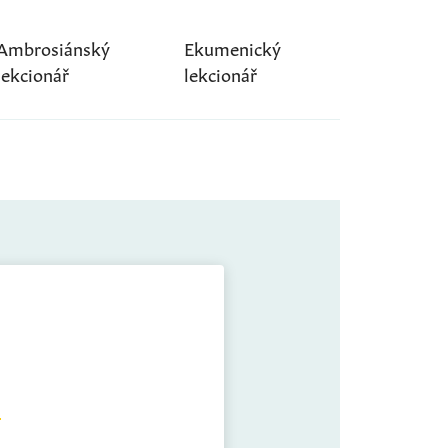
Ambrosiánský
Ekumenický
lekcionář
lekcionář