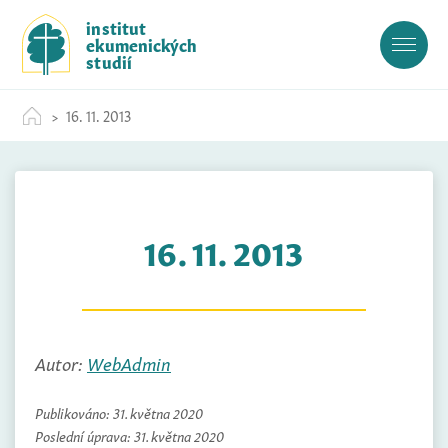
S
institut
k
ekumenických
i
studií
p
t
16. 11. 2013
o
c
o
n
t
16. 11. 2013
e
n
t
Autor:
WebAdmin
Publikováno:
31. května 2020
Poslední úprava:
31. května 2020