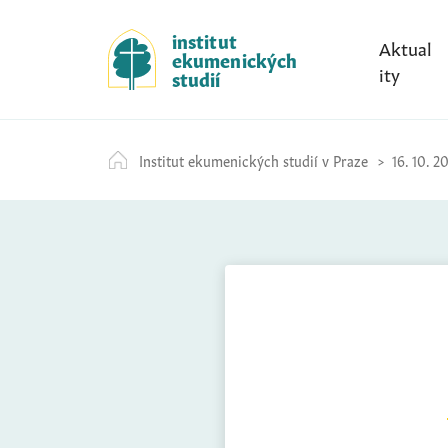
S
k
institut
Aktual
ekumenických
i
ity
studií
p
t
o
Institut ekumenických studií v Praze
16. 10. 2
c
o
n
t
e
n
t