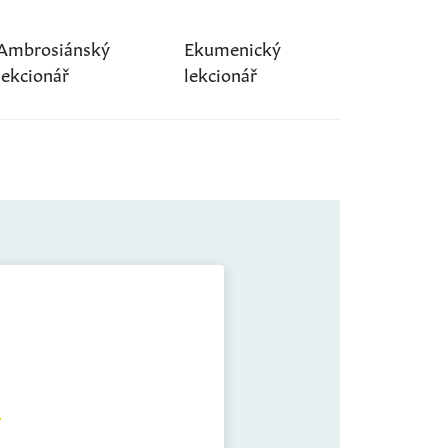
Ambrosiánský
Ekumenický
lekcionář
lekcionář