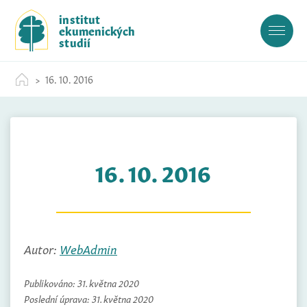
S
institut
k
ekumenických
i
studií
p
t
16. 10. 2016
o
c
o
n
t
16. 10. 2016
e
n
t
Autor:
WebAdmin
Publikováno:
31. května 2020
Poslední úprava:
31. května 2020