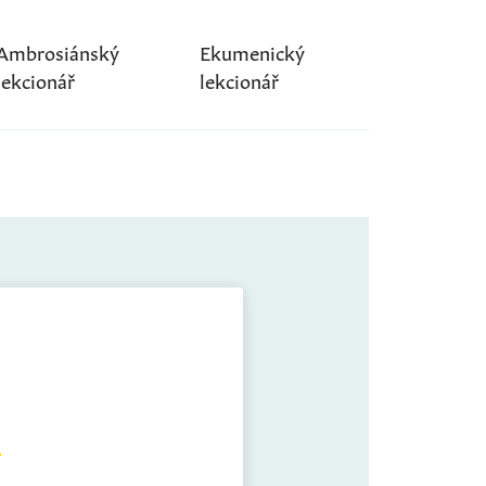
Ambrosiánský
Ekumenický
lekcionář
lekcionář