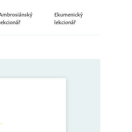
Ambrosiánský
Ekumenický
lekcionář
lekcionář