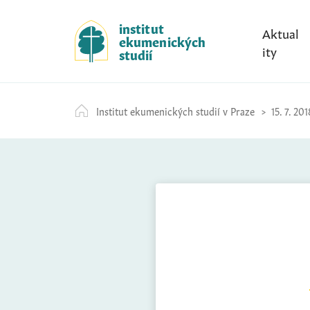
S
k
institut
Aktual
ekumenických
i
ity
studií
p
t
o
Institut ekumenických studií v Praze
15. 7. 201
c
o
n
t
e
n
t