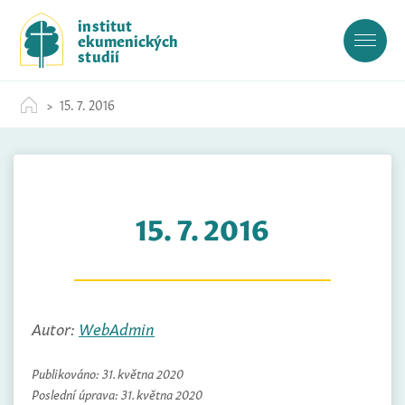
S
institut
k
ekumenických
i
studií
p
t
15. 7. 2016
o
c
o
n
t
15. 7. 2016
e
n
t
Autor:
WebAdmin
Publikováno:
31. května 2020
Poslední úprava:
31. května 2020