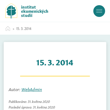
S
institut
k
ekumenických
i
studií
p
t
15. 3. 2014
o
c
o
n
t
15. 3. 2014
e
n
t
Autor:
WebAdmin
Publikováno:
31. května 2020
Poslední úprava:
31. května 2020