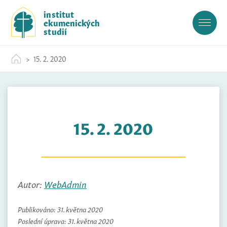
S
institut
k
ekumenických
i
studií
p
t
15. 2. 2020
o
c
o
n
t
15. 2. 2020
e
n
t
Autor:
WebAdmin
Publikováno:
31. května 2020
Poslední úprava:
31. května 2020