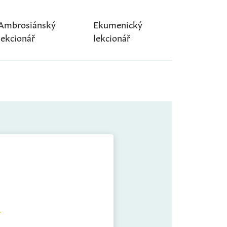
Ambrosiánský
Ekumenický
lekcionář
lekcionář