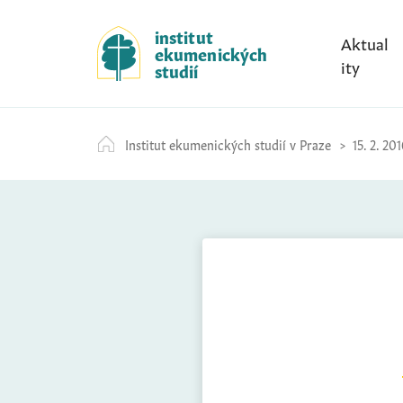
S
k
institut
Aktual
ekumenických
i
ity
studií
p
t
o
Institut ekumenických studií v Praze
15. 2. 201
c
o
n
t
e
n
t