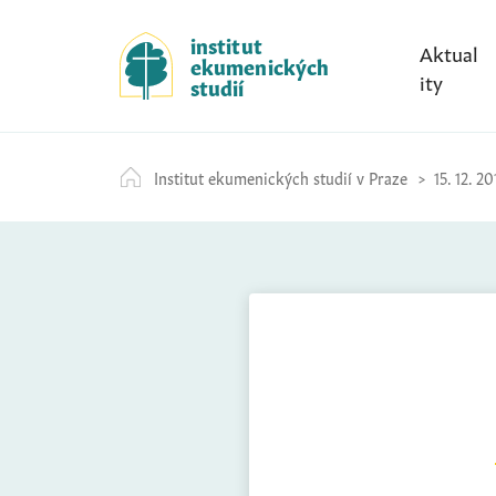
S
k
institut
Aktual
ekumenických
i
ity
studií
p
t
o
Institut ekumenických studií v Praze
15. 12. 20
c
o
n
t
e
n
t