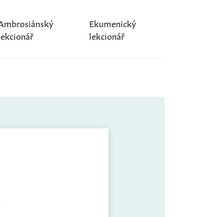
Ambrosiánský
Ekumenický
lekcionář
lekcionář