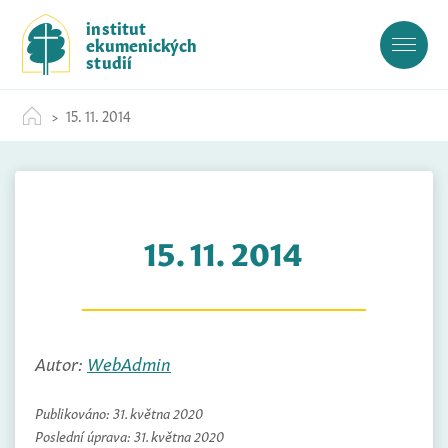
S
institut
k
ekumenických
i
studií
p
t
15. 11. 2014
o
c
o
n
t
15. 11. 2014
e
n
t
Autor:
WebAdmin
Publikováno:
31. května 2020
Poslední úprava:
31. května 2020