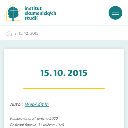
S
institut
k
ekumenických
i
studií
p
t
15. 10. 2015
o
c
o
n
t
15. 10. 2015
e
n
t
Autor:
WebAdmin
Publikováno:
31. května 2020
Poslední úprava:
31. května 2020