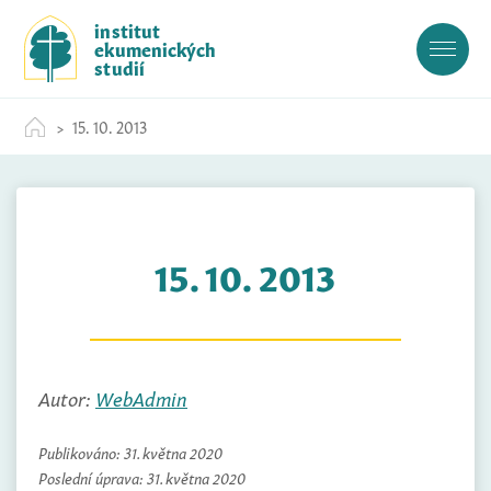
S
institut
k
ekumenických
i
studií
p
t
15. 10. 2013
o
c
o
n
t
15. 10. 2013
e
n
t
Autor:
WebAdmin
Publikováno:
31. května 2020
Poslední úprava:
31. května 2020