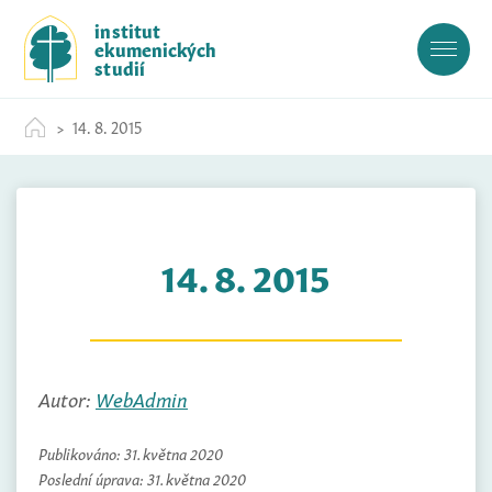
S
institut
k
ekumenických
i
studií
p
t
14. 8. 2015
o
c
o
n
t
14. 8. 2015
e
n
t
Autor:
WebAdmin
Publikováno:
31. května 2020
Poslední úprava:
31. května 2020