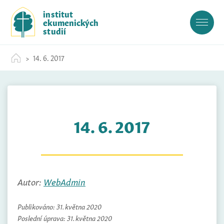
S
institut
k
ekumenických
i
studií
p
t
14. 6. 2017
o
c
o
n
t
14. 6. 2017
e
n
t
Autor:
WebAdmin
Publikováno:
31. května 2020
Poslední úprava:
31. května 2020