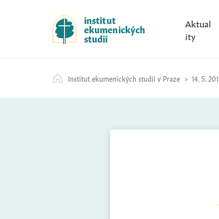
S
k
institut
Aktual
ekumenických
i
ity
studií
p
t
o
Institut ekumenických studií v Praze
14. 5. 20
c
o
n
t
e
n
t