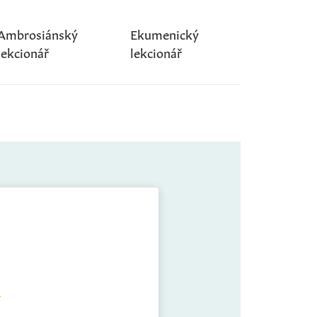
Ambrosiánský
Ekumenický
lekcionář
lekcionář