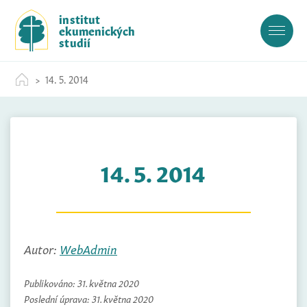
S
institut
k
ekumenických
i
studií
p
t
14. 5. 2014
o
c
o
n
t
14. 5. 2014
e
n
t
Autor:
WebAdmin
Publikováno:
31. května 2020
Poslední úprava:
31. května 2020