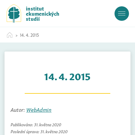
S
institut
k
ekumenických
i
studií
p
t
14. 4. 2015
o
c
o
n
t
14. 4. 2015
e
n
t
Autor:
WebAdmin
Publikováno:
31. května 2020
Poslední úprava:
31. května 2020