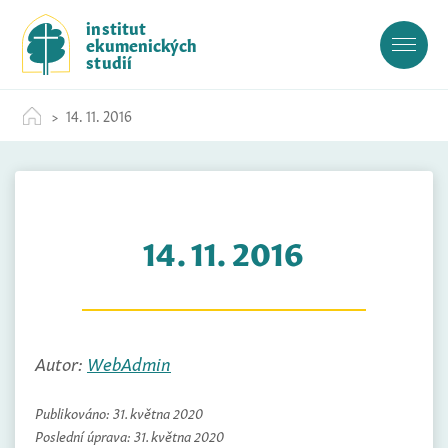
S
institut
k
ekumenických
i
studií
p
t
14. 11. 2016
o
c
o
n
t
14. 11. 2016
e
n
t
Autor:
WebAdmin
Publikováno:
31. května 2020
Poslední úprava:
31. května 2020