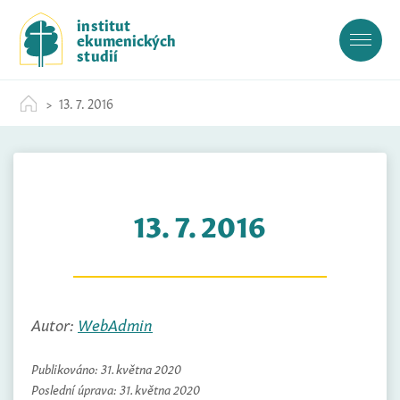
S
institut
k
ekumenických
i
studií
p
t
13. 7. 2016
o
c
o
n
t
13. 7. 2016
e
n
t
Autor:
WebAdmin
Publikováno:
31. května 2020
Poslední úprava:
31. května 2020