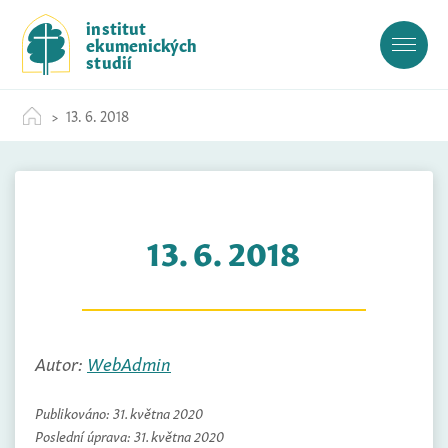
S
institut
k
ekumenických
i
studií
p
t
13. 6. 2018
o
c
o
n
t
13. 6. 2018
e
n
t
Autor:
WebAdmin
Publikováno:
31. května 2020
Poslední úprava:
31. května 2020