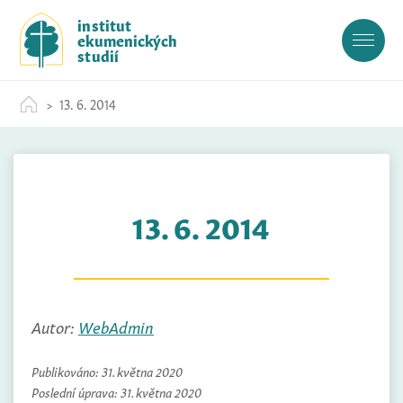
S
institut
k
ekumenických
i
studií
p
t
13. 6. 2014
o
c
o
n
t
13. 6. 2014
e
n
t
Autor:
WebAdmin
Publikováno:
31. května 2020
Poslední úprava:
31. května 2020