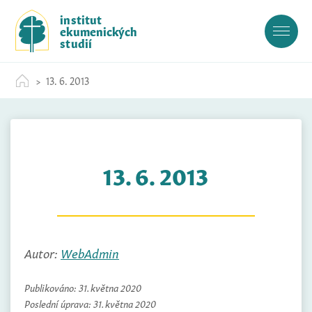
S
institut
k
ekumenických
i
studií
p
t
13. 6. 2013
o
c
o
n
t
13. 6. 2013
e
n
t
Autor:
WebAdmin
Publikováno:
31. května 2020
Poslední úprava:
31. května 2020