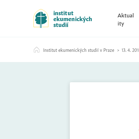
S
k
institut
Aktual
ekumenických
i
ity
studií
p
t
o
Institut ekumenických studií v Praze
13. 4. 20
c
o
n
t
e
n
t