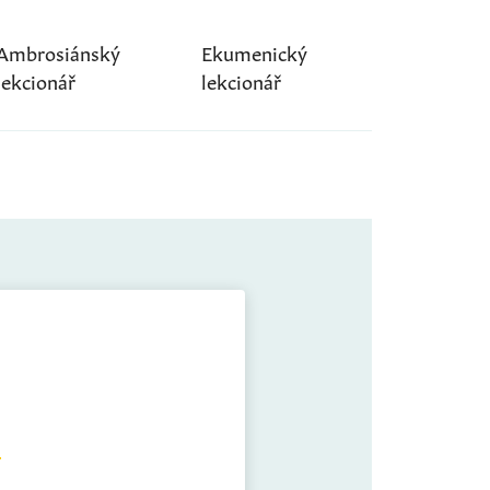
Ambrosiánský
Ekumenický
lekcionář
lekcionář