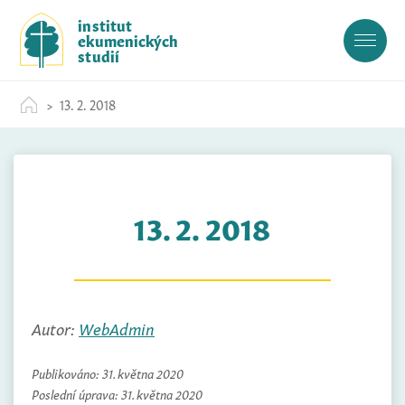
S
institut
k
ekumenických
i
studií
p
t
13. 2. 2018
o
c
o
n
t
13. 2. 2018
e
n
t
Autor:
WebAdmin
Publikováno:
31. května 2020
Poslední úprava:
31. května 2020