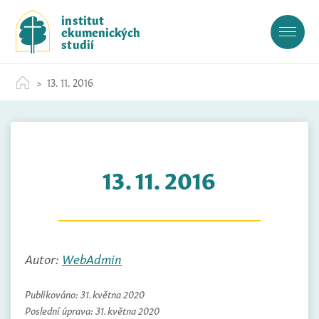
S
institut
k
ekumenických
i
studií
p
t
13. 11. 2016
o
c
o
n
t
13. 11. 2016
e
n
t
Autor:
WebAdmin
Publikováno:
31. května 2020
Poslední úprava:
31. května 2020