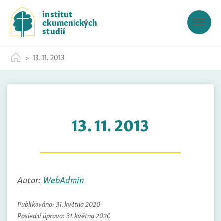
S
institut
k
ekumenických
i
studií
p
t
13. 11. 2013
o
c
o
n
t
13. 11. 2013
e
n
t
Autor:
WebAdmin
Publikováno:
31. května 2020
Poslední úprava:
31. května 2020