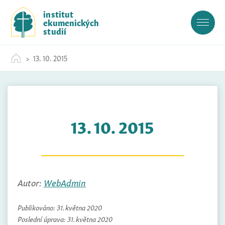
S
institut
k
ekumenických
i
studií
p
t
13. 10. 2015
o
c
o
n
t
13. 10. 2015
e
n
t
Autor:
WebAdmin
Publikováno:
31. května 2020
Poslední úprava:
31. května 2020