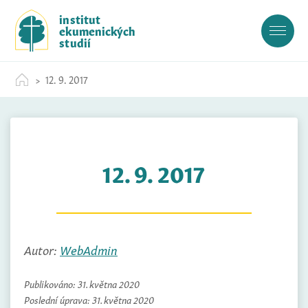
S
institut
k
ekumenických
i
studií
p
t
12. 9. 2017
o
c
o
n
t
12. 9. 2017
e
n
t
Autor:
WebAdmin
Publikováno:
31. května 2020
Poslední úprava:
31. května 2020