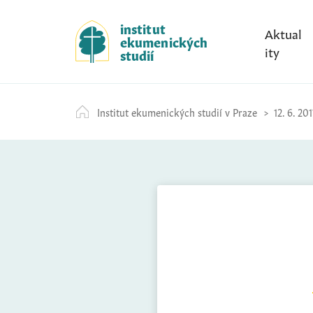
S
k
institut
Aktual
ekumenických
i
ity
studií
p
t
o
Institut ekumenických studií v Praze
12. 6. 201
c
o
n
t
e
n
t