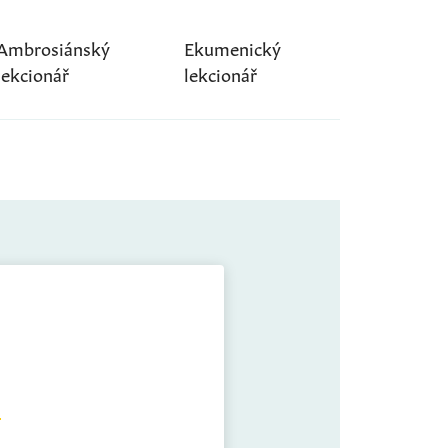
Ambrosiánský
Ekumenický
lekcionář
lekcionář