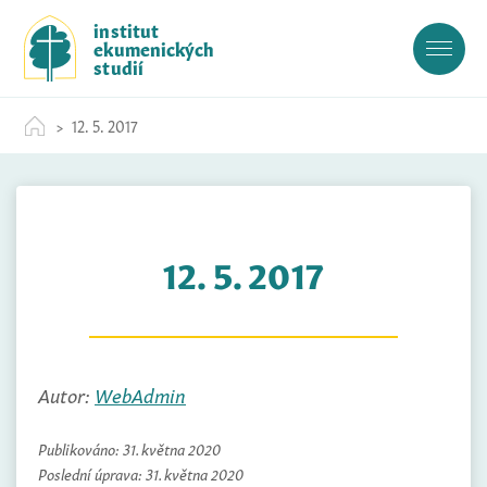
S
institut
k
ekumenických
i
studií
p
t
12. 5. 2017
o
c
o
n
t
12. 5. 2017
e
n
t
Autor:
WebAdmin
Publikováno:
31. května 2020
Poslední úprava:
31. května 2020