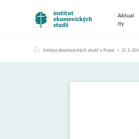
S
k
institut
Aktual
ekumenických
i
ity
studií
p
t
o
Institut ekumenických studií v Praze
12. 3. 201
c
o
n
t
e
n
t