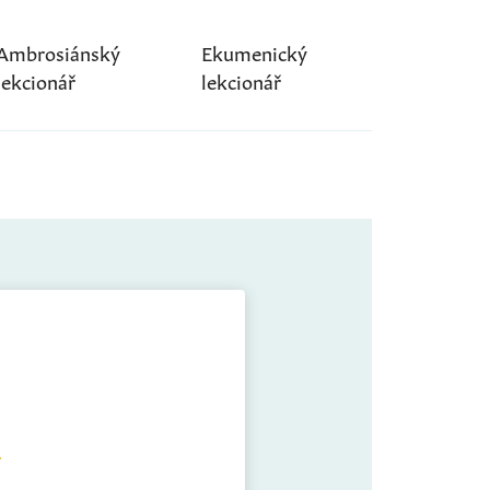
Ambrosiánský
Ekumenický
lekcionář
lekcionář