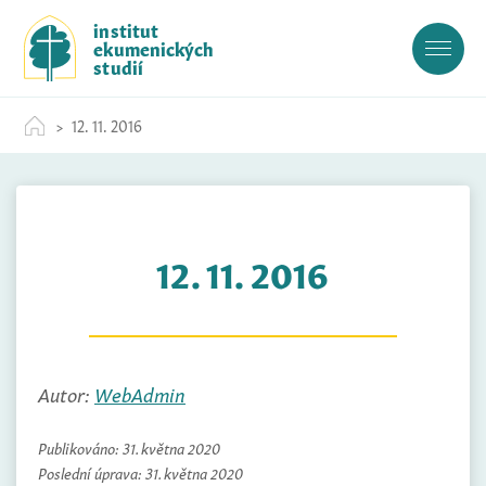
S
institut
k
ekumenických
i
studií
p
t
12. 11. 2016
o
c
o
n
t
12. 11. 2016
e
n
t
Autor:
WebAdmin
Publikováno:
31. května 2020
Poslední úprava:
31. května 2020