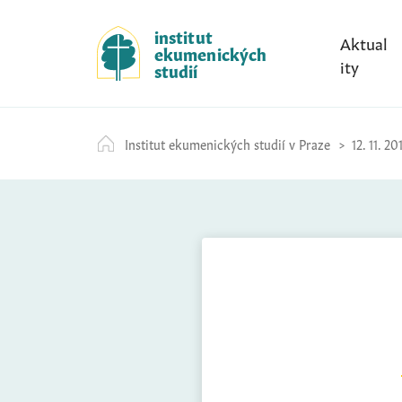
S
k
institut
Aktual
ekumenických
i
ity
studií
p
t
o
Institut ekumenických studií v Praze
12. 11. 20
c
o
n
t
e
n
t