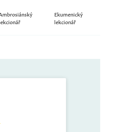
Ambrosiánský
Ekumenický
lekcionář
lekcionář