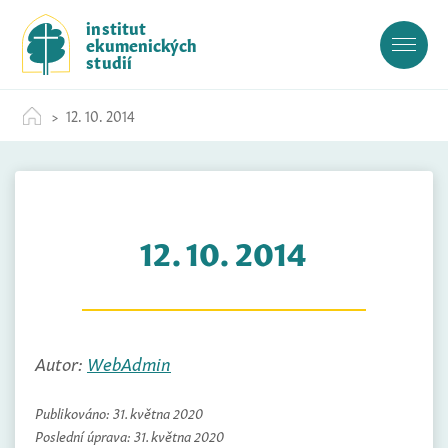
S
institut
k
ekumenických
i
studií
p
t
12. 10. 2014
o
c
o
n
t
12. 10. 2014
e
n
t
Autor:
WebAdmin
Publikováno:
31. května 2020
Poslední úprava:
31. května 2020