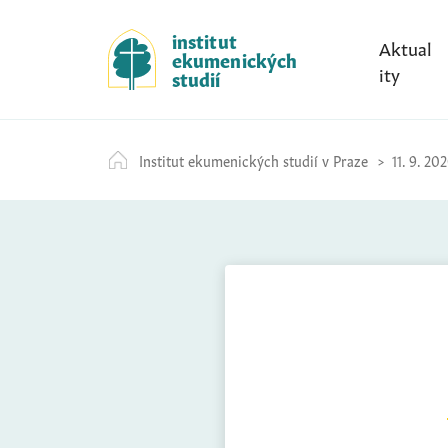
S
k
institut
Aktual
ekumenických
i
ity
studií
p
t
o
Institut ekumenických studií v Praze
11. 9. 20
c
o
n
t
e
n
t