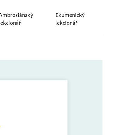
Ambrosiánský
Ekumenický
lekcionář
lekcionář