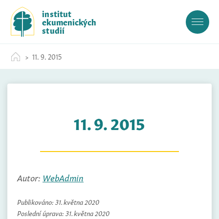
S
institut
k
ekumenických
i
studií
p
t
11. 9. 2015
o
c
o
n
t
11. 9. 2015
e
n
t
Autor:
WebAdmin
Publikováno:
31. května 2020
Poslední úprava:
31. května 2020