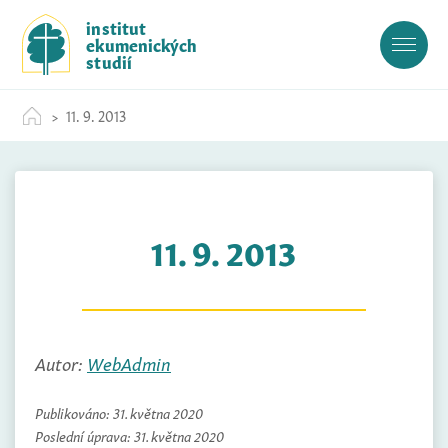
S
institut
k
ekumenických
i
studií
p
t
11. 9. 2013
o
c
o
n
t
11. 9. 2013
e
n
t
Autor:
WebAdmin
Publikováno:
31. května 2020
Poslední úprava:
31. května 2020