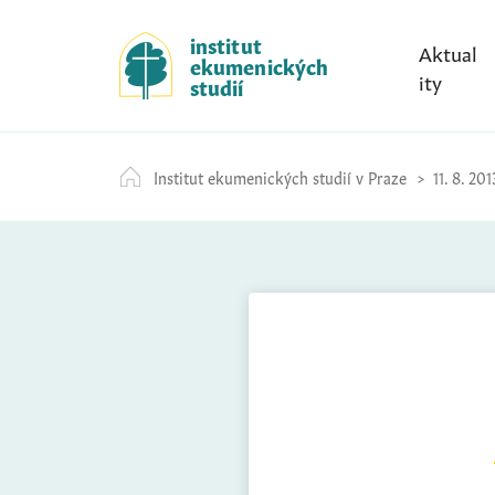
S
k
institut
Aktual
ekumenických
i
ity
studií
p
t
o
Institut ekumenických studií v Praze
11. 8. 201
c
o
n
t
e
n
t