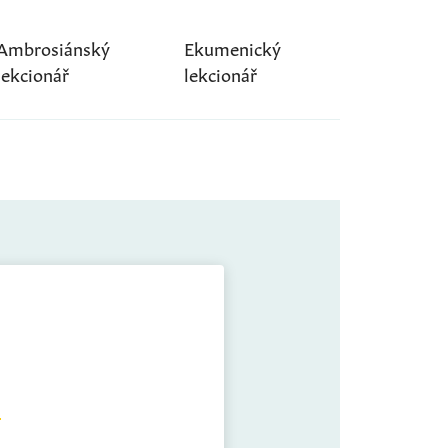
Ambrosiánský
Ekumenický
lekcionář
lekcionář