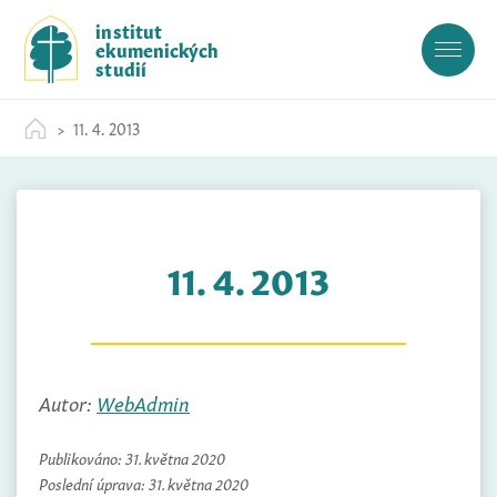
S
institut
k
ekumenických
i
studií
p
t
11. 4. 2013
o
c
o
n
t
11. 4. 2013
e
n
t
Autor:
WebAdmin
Publikováno:
31. května 2020
Poslední úprava:
31. května 2020