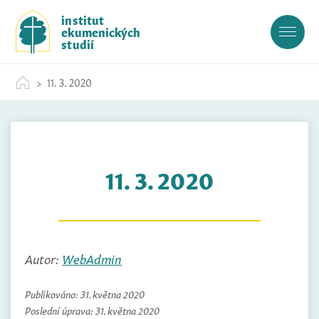
S
institut
k
ekumenických
i
studií
p
t
11. 3. 2020
o
c
o
n
t
11. 3. 2020
e
n
t
Autor:
WebAdmin
Publikováno:
31. května 2020
Poslední úprava:
31. května 2020