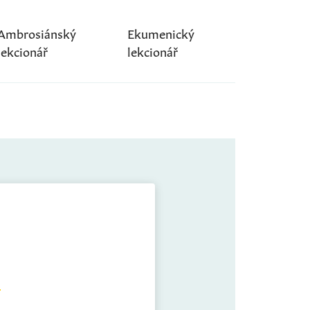
Ambrosiánský
Ekumenický
lekcionář
lekcionář