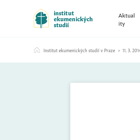
S
k
institut
Aktual
ekumenických
i
ity
studií
p
t
o
Institut ekumenických studií v Praze
11. 3. 201
c
o
n
t
e
n
t