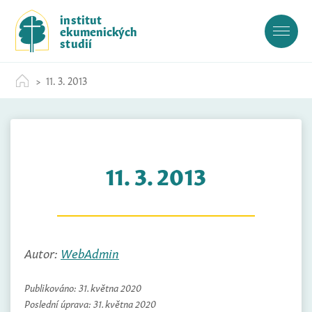
S
institut
k
ekumenických
i
studií
p
t
11. 3. 2013
o
c
o
n
t
11. 3. 2013
e
n
t
Autor:
WebAdmin
Publikováno:
31. května 2020
Poslední úprava:
31. května 2020