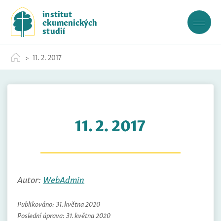
S
institut
k
ekumenických
i
studií
p
t
11. 2. 2017
o
c
o
n
t
11. 2. 2017
e
n
t
Autor:
WebAdmin
Publikováno:
31. května 2020
Poslední úprava:
31. května 2020